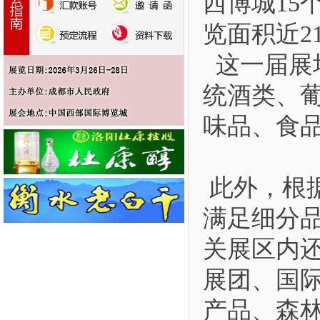
西博城15
览面积近2
这一届展
统酒类、
味品、食
此外，根
满足细分
关展区内
展团、国
产品、森