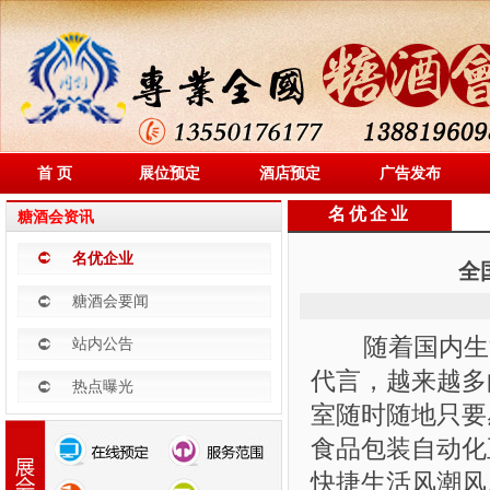
首 页
展位预定
酒店预定
广告发布
名优企业
糖酒会资讯
名优企业
全
糖酒会要闻
随着国内生活
站内公告
代言，越来越多
热点曝光
室随时随地只要
食品包装自动化
快捷生活风潮风