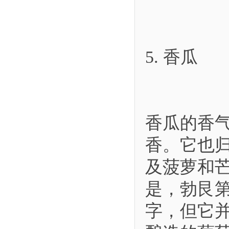
5. 香瓜
香瓜的香
香。它也
及菠萝和
是，勃艮第
字，但它