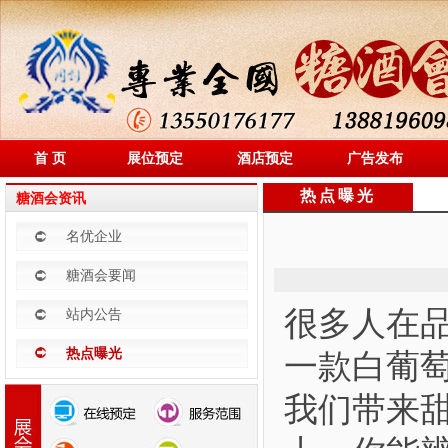
首 页
展位预定
酒店预定
广告发布
热点曝光
糖酒会资讯
名优企业
糖酒会要闻
很多人在品
站内公告
热点曝光
一款白葡
我们带来