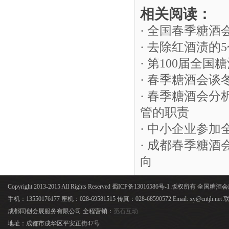
相关阅读：
· 全国春季糖
· 去除红酒渍的
· 第100届全
· 春季糖酒会谈
· 春季糖酒会
管的职责
· 中小企业参
· 成都春季糖
向
Copyright 2013-2015 All Rights Reserved 蜀ICP备13016586号-1 版权所有 全国
手机：13550176177 座机：028-69581515 传真：028-68590572 Email: xy@cntjh.
成都同创会展服务有限公司 全程营销：
觅石互动
地址：成都市成华区平安正街47号