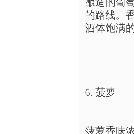
酿造的葡
的路线。
酒体饱满
6. 菠萝
菠萝香味