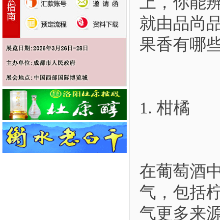
上，你能
就由品尚
果香有哪
1. 柑橘
在葡萄酒
气，包括
气更多来