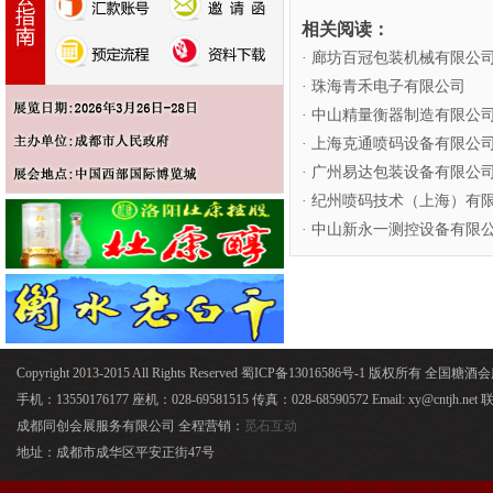
相关阅读：
· 廊坊百冠包装机械有限公
· 珠海青禾电子有限公司
· 中山精量衡器制造有限公
· 上海克通喷码设备有限公
· 广州易达包装设备有限公
· 纪州喷码技术（上海）有
· 中山新永一测控设备有限
Copyright 2013-2015 All Rights Reserved 蜀ICP备13016586号-1 版权所有 全国
手机：13550176177 座机：028-69581515 传真：028-68590572 Email: xy@cntjh.
成都同创会展服务有限公司 全程营销：
觅石互动
地址：成都市成华区平安正街47号