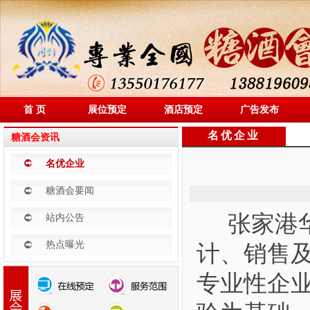
首 页
展位预定
酒店预定
广告发布
名优企业
糖酒会资讯
名优企业
糖酒会要闻
张家港华
站内公告
热点曝光
计、销售
专业性企