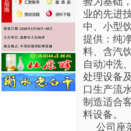
验为基础
业的先进
中、小型
提供：纯
料、含汽
自动冲洗
处理设备
口生产流
制造适合
料设备。
公司座落