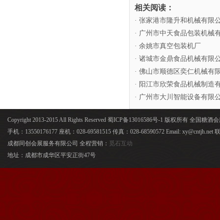
相关阅读：
· 张家港市隆升和机械有限
· 广州市中天食品包装机械
· 余姚市真空包装机厂
· 诸城市金鼎食品机械有限
· 佛山市顺德区奕仁机械有
· 阳江市欣荣食品机械制造
· 广州市大川智能设备有限
Copyright 2013-2015 All Rights Reserved 蜀ICP备13016586号-1 版权所有 全国
手机：13550176177 座机：028-69581515 传真：028-68590572 Email: xy@cntjh.
成都同创会展服务有限公司 全程营销：
觅石互动
地址：成都市成华区平安正街47号