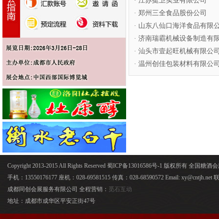
· 江苏挺卫实业有限公司
· 郑州三全食品股份公司
· 山东八仙口海洋食品有限
· 济南瑞霸机械设备制造有
· 汕头市壹起旺机械有限公
· 温州创佳包装材料有限公
Copyright 2013-2015 All Rights Reserved 蜀ICP备13016586号-1 版权所有 全国
手机：13550176177 座机：028-69581515 传真：028-68590572 Email: xy@cntjh.
成都同创会展服务有限公司 全程营销：
觅石互动
地址：成都市成华区平安正街47号