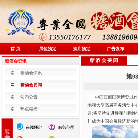
首 页
展位预定
酒店预定
广告发布
糖酒会要闻
糖酒会资讯
糖酒会快讯
第9
糖酒会要闻
站内公告
中国西部国际博览城作为
地和大型高层商务活动中
热点曝光
进;将坚持先进性和前瞻性
川成为中国会展经济新的