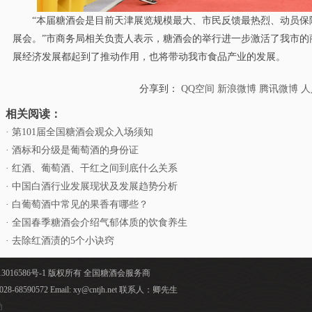
“本届糖酒会是目前天津展览规模最大、市民反馈最热烈、动员保
展会。”市商务局相关负责人表示，糖酒会的举行进一步激活了我市的
展经济发展都起到了推动作用，也将带动我市食品产业的发展。
分享到：
QQ空间
新浪微博
腾讯微博
人
相关阅读：
· 第101届全国糖酒会观众入场须知
· 酒标和分级是葡萄酒的身份证
· 红酒、葡萄酒、干红之间到底什么关系
· 中国白酒行业发展现状及发展趋势分析
· 白葡萄酒中常见的果香有哪些？
· 全国春季糖酒会介绍气郁体质的饮食养生
· 去除红酒渍的5个小诀窍
ed 蜀ICP备13016586号-1 版权所有 全国糖酒会服务商
8-68590572 Email: xy@cntjh.net 联系人：卿先生
动