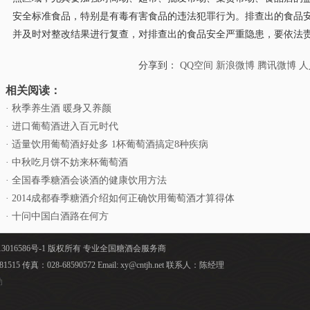
安全标准食品，特别是有毒有害食品的违法犯罪行为。排查出的食品
并及时对整改结果进行复查，对排查出的食品安全严重隐患，要依法
分享到：
QQ空间
新浪微博
腾讯微博
人
相关阅读：
· 秋季养生酒 暖身又养颜
· 进口葡萄酒进入百元时代
· 适量饮用葡萄酒好处多 1杯葡萄酒搞定8种疾病
· 中秋吃月饼不妨来杯葡萄酒
· 全国春季糖酒会谈酒的健康饮用方法
· 2014成都春季糖酒介绍如何正确饮用葡萄酒才算得体
· 十问中国白酒路在何方
ved 蜀ICP备13016586号-1 版权所有 专业全国糖酒会服务商
81515 传真：028-68590572 Email: xy@cntjh.net 联系人：陈经理
动